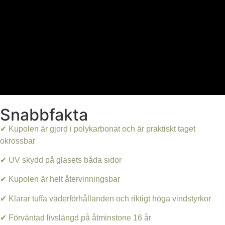
Snabbfakta
✔ Kupolen är gjord i polykarbonat och är praktiskt taget
okrossbar
✔ UV skydd på glasets båda sidor
✔ Kupolen är helt återvinningsbar
✔ Klarar tuffa väderförhållanden och riktigt höga vindstyrkor
✔ Förväntad livslängd på åtminstone 16 år